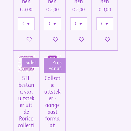
nen
nen
nen
nen
€ 3,00
€ 3,00
€ 3,00
€ 3,00
In winkelwagen
In winkelwagen
In winkelwagen
In winkelwage
Sale!
Prijs
vanaf:
STL
Collect
bestan
ie
d van
uitstek
uitstek
er -
er uit
aange
de
past
Rorico
forma
collecti
at