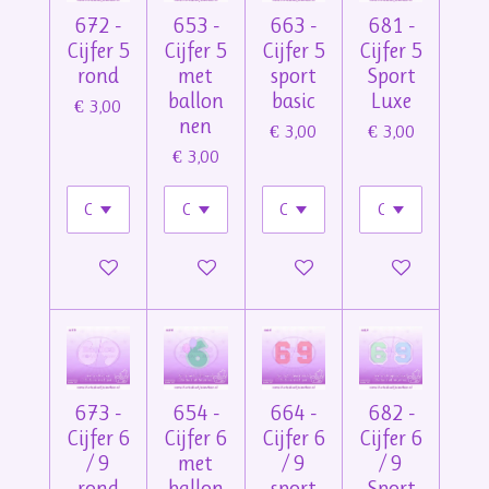
672 -
653 -
663 -
681 -
Cijfer 5
Cijfer 5
Cijfer 5
Cijfer 5
rond
met
sport
Sport
ballon
basic
Luxe
€ 3,00
nen
€ 3,00
€ 3,00
€ 3,00
In winkelwagen
In winkelwagen
In winkelwagen
In winkelwage
673 -
654 -
664 -
682 -
Cijfer 6
Cijfer 6
Cijfer 6
Cijfer 6
/ 9
met
/ 9
/ 9
rond
ballon
sport
Sport