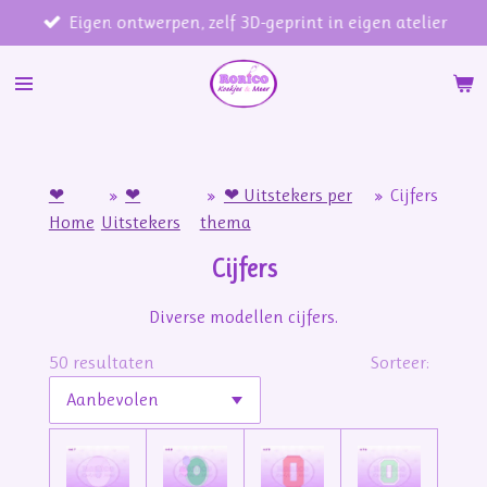
Eigen ontwerpen, zelf 3D-geprint in eigen atelier
Ga
direct
naar
de
hoofdinhoud
❤
»
❤
»
❤ Uitstekers per
»
Cijfers
Home
Uitstekers
thema
Cijfers
Diverse modellen cijfers.
50 resultaten
Sorteer: