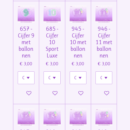
657 -
685 -
945 -
946 -
Cijfer 9
Cijfer
Cijfer
Cijfer
met
10
10 met
11 met
ballon
Sport
ballon
ballon
nen
Luxe
nen
nen
€ 3,00
€ 3,00
€ 3,00
€ 3,00
In winkelwagen
In winkelwagen
In winkelwagen
In winkelwage