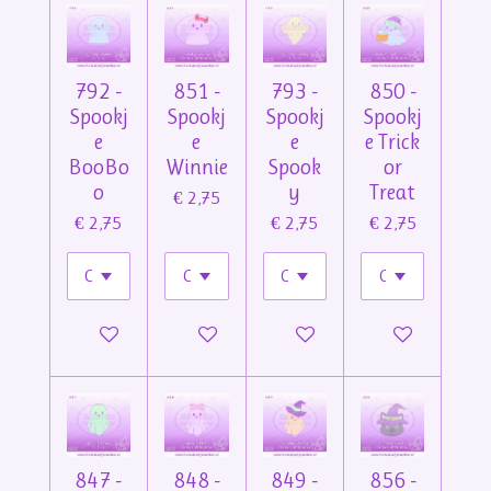
792 -
851 -
793 -
850 -
Spookj
Spookj
Spookj
Spookj
e
e
e
e Trick
BooBo
Winnie
Spook
or
o
y
Treat
€ 2,75
€ 2,75
€ 2,75
€ 2,75
In winkelwagen
In winkelwagen
In winkelwagen
In winkelwage
847 -
848 -
849 -
856 -