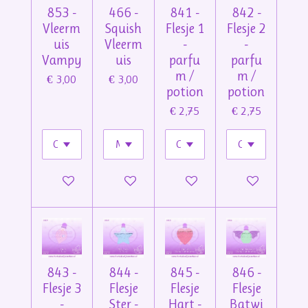
853 -
466 -
841 -
842 -
Vleerm
Squish
Flesje 1
Flesje 2
uis
Vleerm
-
-
Vampy
uis
parfu
parfu
m /
m /
€ 3,00
€ 3,00
potion
potion
€ 2,75
€ 2,75
In winkelwagen
In winkelwagen
In winkelwagen
In winkelwage
843 -
844 -
845 -
846 -
Flesje 3
Flesje
Flesje
Flesje
-
Ster -
Hart -
Batwi