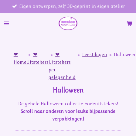
Eigen ontwerpen, zelf 3D-geprint in eigen atelier
Ga
direct
naar
de
hoofdinhoud
❤
»
❤
»
❤
»
Feestdagen
»
Hallowee
Home
Uitstekers
Uitstekers
per
gelegenheid
Halloween
De gehele Halloween collectie koekuitstekers!
Scroll naar onderen voor leuke bijpassende
verpakkingen!