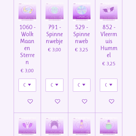
1060 -
791 -
529 -
852 -
Wolk
Spinne
Spinne
Vleerm
Maan
nwebje
nweb
uis
en
Humm
€ 3,00
€ 3,25
Sterre
el
n
€ 3,25
€ 3,00
In winkelwagen
In winkelwagen
In winkelwagen
In winkelwage