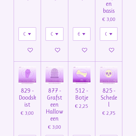
en
basis
€ 3,00
In winkelwagen
In winkelwagen
In winkelwagen
In winkelwage
829 -
877 -
512 -
825 -
Doodsk
Grafst
Botje
Schede
ist
een
l
€ 2,25
Hallow
€ 3,00
€ 2,75
een
€ 3,00