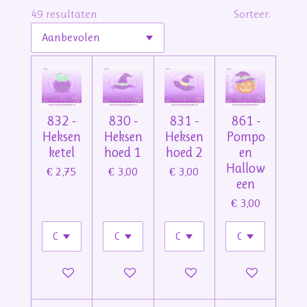
49 resultaten
Sorteer:
832 -
830 -
831 -
861 -
Heksen
Heksen
Heksen
Pompo
ketel
hoed 1
hoed 2
en
Hallow
€ 2,75
€ 3,00
€ 3,00
een
€ 3,00
In winkelwagen
In winkelwagen
In winkelwagen
In winkelwage