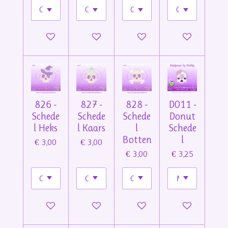
In winkelwagen
Bekijk details
In winkelwagen
In winkelwage
826 -
827 -
828 -
D011 -
Schede
Schede
Schede
Donut
l Heks
l Kaars
l
Schede
Botten
l
€ 3,00
€ 3,00
€ 3,00
€ 3,25
In winkelwagen
In winkelwagen
In winkelwagen
In winkelwage