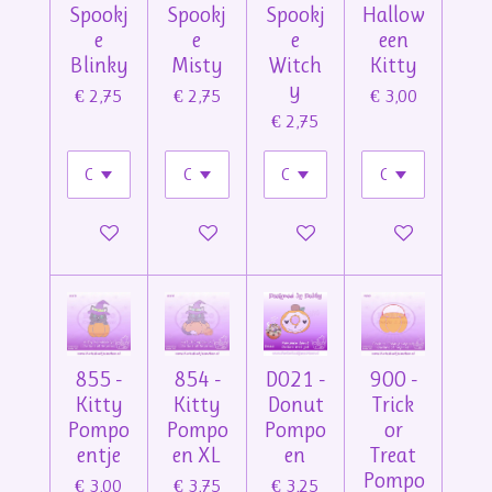
Spookj
Spookj
Spookj
Hallow
e
e
e
een
Blinky
Misty
Witch
Kitty
y
€ 2,75
€ 2,75
€ 3,00
€ 2,75
In winkelwagen
In winkelwagen
In winkelwagen
In winkelwage
855 -
854 -
D021 -
900 -
Kitty
Kitty
Donut
Trick
Pompo
Pompo
Pompo
or
entje
en XL
en
Treat
Pompo
€ 3,00
€ 3,75
€ 3,25