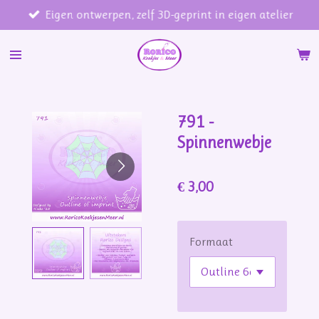
Eigen ontwerpen, zelf 3D-geprint in eigen atelier
Ga
direct
naar
de
hoofdinhoud
791 -
Spinnenwebje
€ 3,00
Formaat