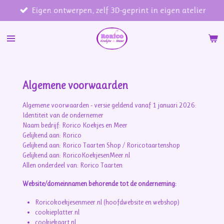
Eigen ontwerpen, zelf 3D-geprint in eigen atelier
Ga
direct
naar
de
hoofdinhoud
Algemene voorwaarden
Algemene voorwaarden - versie geldend vanaf 1 januari 2026:
Identiteit van de ondernemer
Naam bedrijf: Rorico Koekjes en Meer
Gelijkend aan: Rorico
Gelijkend aan: Rorico Taarten Shop / Roricotaartenshop
Gelijkend aan: RoricoKoekjesenMeer.nl
Allen onderdeel van: Rorico Taarten
Website/domeinnamen behorende tot de onderneming:
Roricokoekjesenmeer.nl (hoofdwebsite en webshop)
cookieplatter.nl
cookiekaart.nl