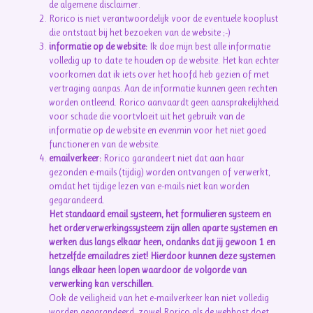
de algemene disclaimer.
Rorico is niet verantwoordelijk voor de eventuele kooplust
die ontstaat bij het bezoeken van de website ;-)
informatie op de website:
Ik doe mijn best alle informatie
volledig up to date te houden op de website. Het kan echter
voorkomen dat ik iets over het hoofd heb gezien of met
vertraging aanpas. Aan de informatie kunnen geen rechten
worden ontleend. Rorico aanvaardt geen aansprakelijkheid
voor schade die voortvloeit uit het gebruik van de
informatie op de website en evenmin voor het niet goed
functioneren van de website.
emailverkeer:
Rorico garandeert niet dat aan haar
gezonden e-mails (tijdig) worden ontvangen of verwerkt,
omdat het tijdige lezen van e-mails niet kan worden
gegarandeerd.
Het standaard email systeem, het formulieren systeem en
het orderverwerkingssysteem zijn allen aparte systemen en
werken dus langs elkaar heen, ondanks dat jij gewoon 1 en
hetzelfde emailadres ziet! Hierdoor kunnen deze systemen
langs elkaar heen lopen waardoor de volgorde van
verwerking kan verschillen.
Ook de veiligheid van het e-mailverkeer kan niet volledig
worden gegarandeerd, zowel Rorico als de webhost doet