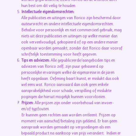
hun best om dit veilig te houden.
Intellectuele eigendomsrechten:
Alle publicaties en uitingen van Rorico zijn beschermd door
auteursrecht en andere intellectuele eigendomsrechten.
Behalve voor persoonlijk en niet commercieel gebruik, mag
niets uit deze publicaties en uitingen op welke manier dan
ook verveelvoudigd, gekopieerd of op een andere manier
openbaar worden gemaakt, zonder dat Rorico daar vooraf
schriftelijk toestemming voor heeft gegeven.
Tips en adviezen:
Alle gepubliceerde/aangeboden tips en
adviezen van Rorico zelf, zijn puur gebaseerd op
persoonlijke ervaringen welke de eigenaresse in de jaren
heeft opgedaan. Oefening baart kunst, er mislukt dus ook
wel eens wat. Rorico aanvaard dan ook geen enkele
aansprakelijkheid voor schade, verspilling of mislukte
pogingen die hieruit mogelijk kunnen voorvloeien.
Prijzen:
Alle prijzen zijn onder voorbehoud van invoer-
en/of typfouten.
Er kunnen geen rechten aan worden ontleent. Prijzen op
moment van aanschaf/betaling zijn geldend. Er kan geen
aanspraak worden gemaakt op vergoedingen als een
bepaald product na aankoop van prijs verandert. Indien er