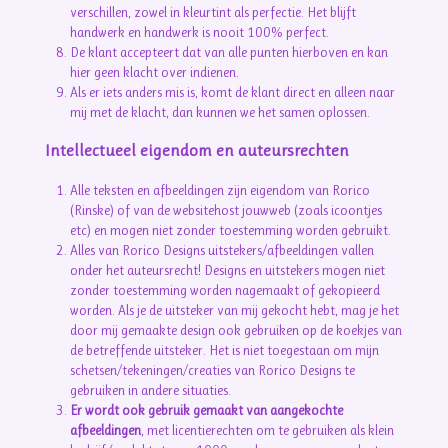
verschillen, zowel in kleurtint als perfectie. Het blijft
handwerk en handwerk is nooit 100% perfect.
De klant accepteert dat van alle punten hierboven en kan
hier geen klacht over indienen.
Als er iets anders mis is, komt de klant direct en alleen naar
mij met de klacht, dan kunnen we het samen oplossen.
Intellectueel eigendom en auteursrechten
Alle teksten en afbeeldingen zijn eigendom van Rorico
(Rinske) of van de websitehost jouwweb (zoals icoontjes
etc) en mogen niet zonder toestemming worden gebruikt.
Alles van Rorico Designs uitstekers/afbeeldingen vallen
onder het auteursrecht! Designs en uitstekers mogen niet
zonder toestemming worden nagemaakt of gekopieerd
worden. Als je de uitsteker van mij gekocht hebt, mag je het
door mij gemaakte design ook gebruiken op de koekjes van
de betreffende uitsteker. Het is niet toegestaan om mijn
schetsen/tekeningen/creaties van Rorico Designs te
gebruiken in andere situaties.
Er wordt ook gebruik gemaakt van aangekochte
afbeeldingen
, met licentierechten om te gebruiken als klein