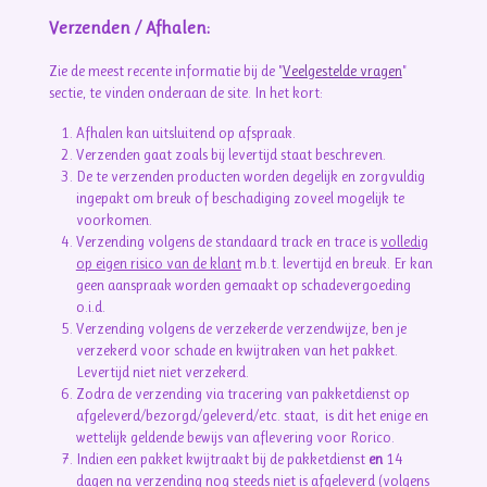
Verzenden / Afhalen:
Zie de meest recente informatie bij de "
Veelgestelde vragen
"
sectie, te vinden onderaan de site. In het kort:
Afhalen kan uitsluitend op afspraak.
Verzenden gaat zoals bij levertijd staat beschreven.
De te verzenden producten worden degelijk en zorgvuldig
ingepakt om breuk of beschadiging zoveel mogelijk te
voorkomen.
Verzending volgens de standaard track en trace is
volledig
op eigen risico van de klant
m.b.t. levertijd en breuk. Er kan
geen aanspraak worden gemaakt op schadevergoeding
o.i.d.
Verzending volgens de verzekerde verzendwijze, ben je
verzekerd voor schade en kwijtraken van het pakket.
Levertijd niet niet verzekerd.
Zodra de verzending via tracering van pakketdienst op
afgeleverd/bezorgd/geleverd/etc. staat, is dit het enige en
wettelijk geldende bewijs van aflevering voor Rorico.
Indien een pakket kwijtraakt bij de pakketdienst
en
14
dagen na verzending nog steeds niet is afgeleverd (volgens