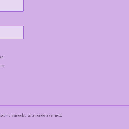
gen
gen
stelling gemaakt, tenzij anders vermeld.