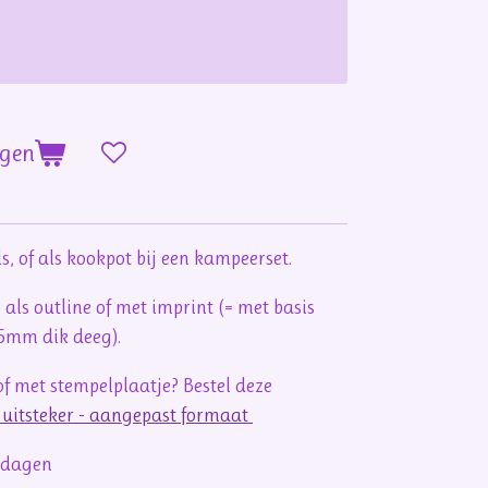
agen
s, of als kookpot bij een kampeerset.
 als outline of met imprint (= met basis
 5mm dik deeg).
f met stempelplaatje? Bestel deze
e uitsteker - aangepast formaat
rkdagen