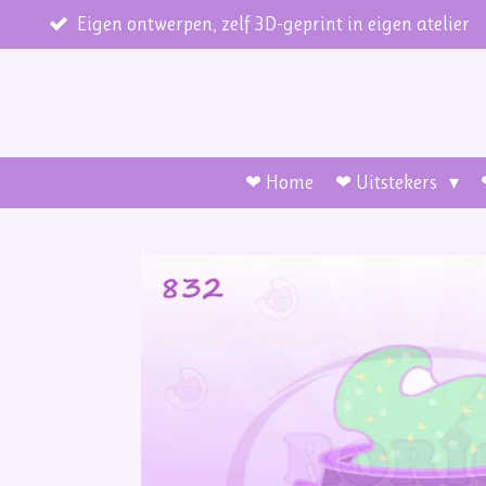
Ga
Eigen ontwerpen, zelf 3D-geprint in eigen atelier
direct
naar
de
hoofdinhoud
❤ Home
❤ Uitstekers