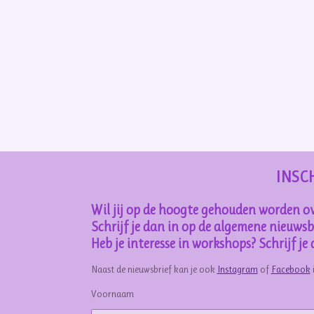
INSC
Wil jij op de hoogte gehouden worden ov
Schrijf je dan in op de algemene nieuwsbr
Heb je interesse in workshops? Schrijf j
Naast de nieuwsbrief kan je ook
Instagram
of
Facebook
Voornaam