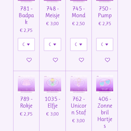
781 -
748 -
745 -
750 -
Badpa
Meisje
Mond
Pump
k
€ 3,00
€ 2,50
€ 2,75
€ 2,75
In winkelwagen
In winkelwagen
In winkelwagen
Bekijk details
789 -
1035 -
762 -
406 -
Rokje
Elfje
Unicor
Zonne
n Staf
bril
€ 2,75
€ 3,00
Hartje
€ 3,00
s