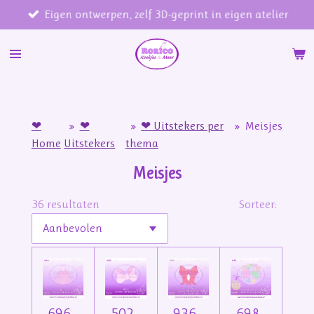
Eigen ontwerpen, zelf 3D-geprint in eigen atelier
Ga
direct
naar
de
hoofdinhoud
❤
»
❤
»
❤ Uitstekers per
»
Meisjes
Home
Uitstekers
thema
Meisjes
36 resultaten
Sorteer:
696 -
502 -
936 -
698 -