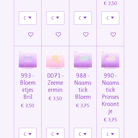
€ 3,50
In winkelwagen
In winkelwagen
In winkelwagen
In winkelwage
993 -
D071 -
988 -
990 -
Bloem
Zeeme
Naams
Naams
etjes
ermin
tick
tick
Bril
Bloem
Prinses
€ 3,50
Kroont
€ 3,50
€ 3,75
je
€ 3,75