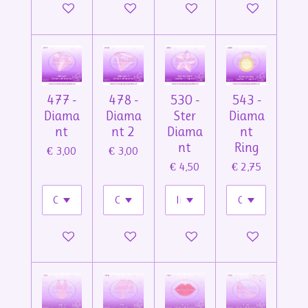
In winkelwagen
In winkelwagen
In winkelwagen
In winkelwage
477 -
478 -
530 -
543 -
Diama
Diama
Ster
Diama
nt
nt 2
Diama
nt
nt
Ring
€ 3,00
€ 3,00
€ 4,50
€ 2,75
In winkelwagen
In winkelwagen
In winkelwagen
In winkelwage