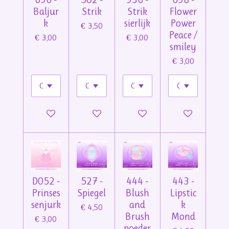
Baljur
Strik
Strik
Flower
k
sierlijk
Power
€ 3,50
Peace /
€ 3,00
€ 3,00
smiley
€ 3,00
In winkelwagen
In winkelwagen
In winkelwagen
In winkelwage
D052 -
527 -
444 -
443 -
Prinses
Spiegel
Blush
Lipstic
senjurk
and
k
€ 4,50
Brush
Mond
€ 3,00
poeder