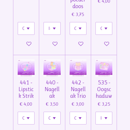
€ 4,00
doos
€ 3,75
In winkelwagen
In winkelwagen
In winkelwagen
In winkelwage
441 -
440 -
442 -
535 -
Lipstic
Nagell
Nagell
Oogsc
k Strik
ak
ak Trio
haduw
€ 4,00
€ 3,50
€ 3,00
€ 3,25