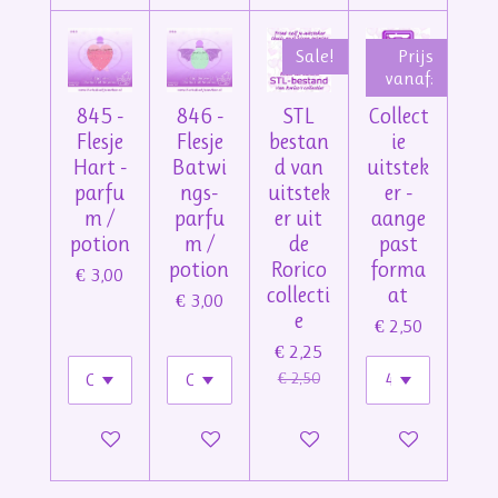
Sale!
Prijs
vanaf:
845 -
846 -
STL
Collect
Flesje
Flesje
bestan
ie
Hart -
Batwi
d van
uitstek
parfu
ngs-
uitstek
er -
m /
parfu
er uit
aange
potion
m /
de
past
potion
Rorico
forma
€ 3,00
collecti
at
€ 3,00
e
€ 2,50
€ 2,25
€ 2,50
In winkelwagen
In winkelwagen
Bekijk details
Bekijk details