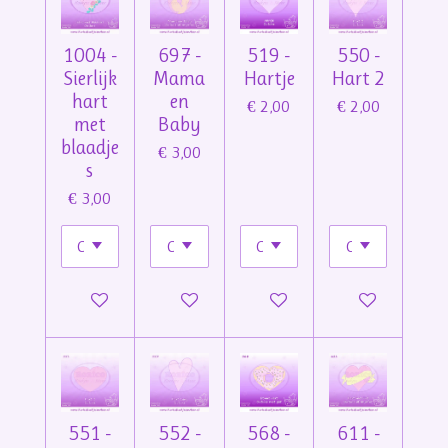
1004 -
697 -
519 -
550 -
Sierlijk
Mama
Hartje
Hart 2
hart
en
€ 2,00
€ 2,00
met
Baby
blaadje
€ 3,00
s
€ 3,00
In winkelwagen
In winkelwagen
In winkelwagen
In winkelwage
551 -
552 -
568 -
611 -