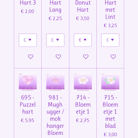
Hart 3
Hart
Donut
Hart
Lang
Hart
met
€ 2,00
Lint
€ 2,25
€ 3,50
€ 3,25
In winkelwagen
In winkelwagen
In winkelwagen
In winkelwage
695 -
981 -
714 -
715 -
Puzzel
Mugh
Bloem
Bloem
hart
ugger /
etje 1
etje 1
mok
met
€ 5,95
€ 2,75
hanger
blad
Bloem
€ 3,00