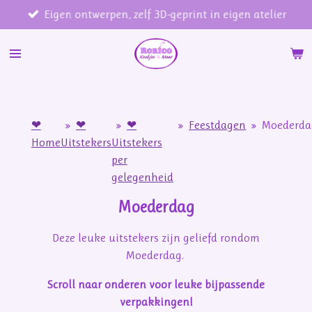
Eigen ontwerpen, zelf 3D-geprint in eigen atelier
Ga
direct
naar
de
hoofdinhoud
❤
»
❤
»
❤
»
Feestdagen
»
Moederda
Home
Uitstekers
Uitstekers
per
gelegenheid
Moederdag
Deze leuke uitstekers zijn geliefd rondom
Moederdag.
Scroll naar onderen voor leuke bijpassende
verpakkingen!