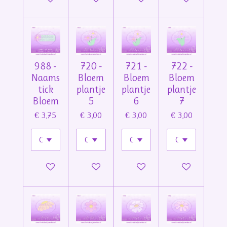
988 -
720 -
721 -
722 -
Naams
Bloem
Bloem
Bloem
tick
plantje
plantje
plantje
Bloem
5
6
7
€ 3,75
€ 3,00
€ 3,00
€ 3,00
In winkelwagen
In winkelwagen
In winkelwagen
In winkelwage