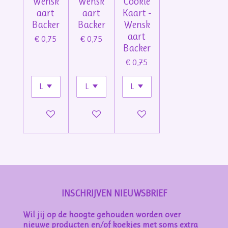
Wensk
Wensk
Cookie
aart
aart
Kaart -
Backer
Backer
Wensk
aart
€ 0,75
€ 0,75
Backer
€ 0,75
In winkelwagen
In winkelwagen
In winkelwagen
INSCHRIJVEN NIEUWSBRIEF
Wil jij op de hoogte gehouden worden over
nieuwe producten en/of koekjes met soms extra