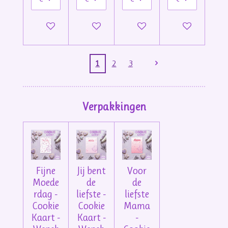
In winkelwagen
In winkelwagen
In winkelwagen
In winkelwage
1
2
3
Verpakkingen
Fijne
Jij bent
Voor
Moede
de
de
rdag -
liefste -
liefste
Cookie
Cookie
Mama
Kaart -
Kaart -
-