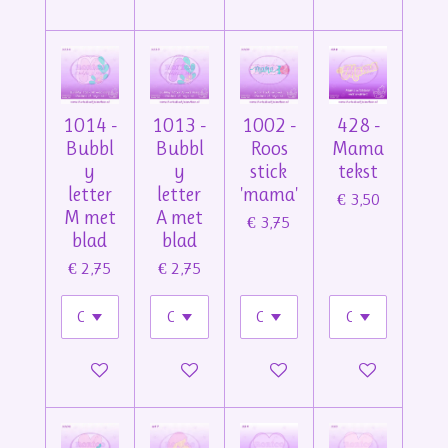
1014 -
1013 -
1002 -
428 -
Bubbl
Bubbl
Roos
Mama
y
y
stick
tekst
letter
letter
'mama'
€ 3,50
M met
A met
€ 3,75
blad
blad
€ 2,75
€ 2,75
In winkelwagen
In winkelwagen
In winkelwagen
In winkelwage