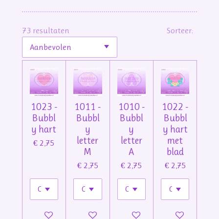
73 resultaten
Sorteer:
1023 -
1011 -
1010 -
1022 -
Bubbl
Bubbl
Bubbl
Bubbl
y hart
y
y
y hart
letter
letter
met
€ 2,75
M
A
blad
€ 2,75
€ 2,75
€ 2,75
In winkelwagen
In winkelwagen
In winkelwagen
In winkelwage