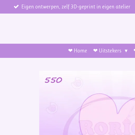
Ga
Eigen ontwerpen, zelf 3D-geprint in eigen atelier
direct
naar
de
hoofdinhoud
❤ Home
❤ Uitstekers