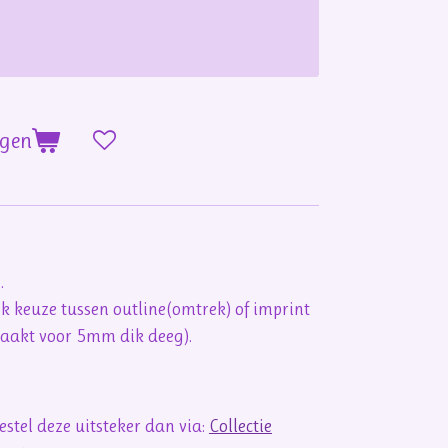
agen
n.
ook keuze tussen outline(omtrek) of imprint
maakt voor 5mm dik deeg).
stel deze uitsteker dan via:
Collectie