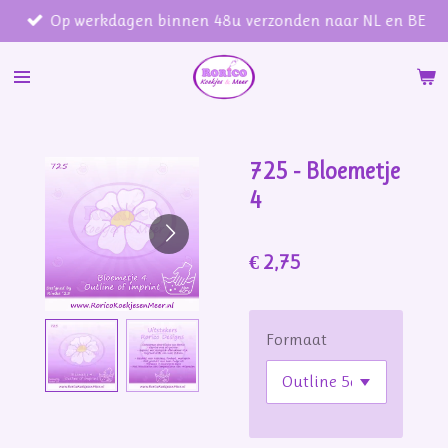
Op werkdagen binnen 48u verzonden naar NL en BE
Ga
direct
naar
de
hoofdinhoud
725 - Bloemetje
4
€ 2,75
Formaat