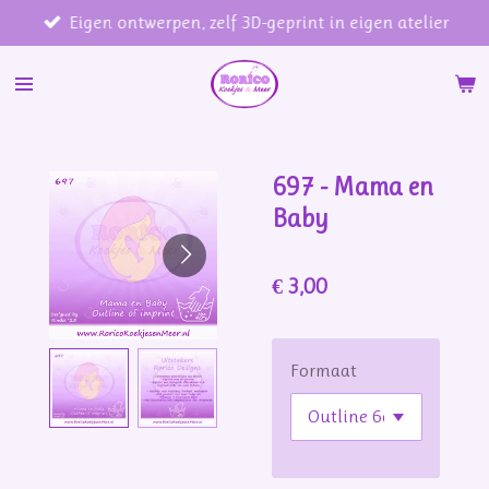
Eigen ontwerpen, zelf 3D-geprint in eigen atelier
Ga
direct
naar
de
hoofdinhoud
697 - Mama en
Baby
€ 3,00
Formaat