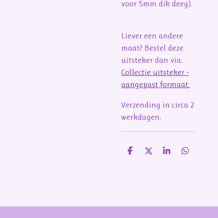
voor 5mm dik deeg).
Liever een andere
maat? Bestel deze
uitsteker dan via:
Collectie uitsteker -
aangepast formaat
Verzending in circa 2
werkdagen.
D
D
S
D
e
e
h
e
l
e
a
l
e
l
r
e
n
e
n