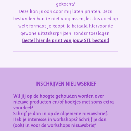
gekocht?
Deze kan je ook door mij laten printen. Deze
bestanden kan ik niet aanpassen, let dus goed op
welk formaat je koopt. Je betaald hiervoor de
gewone uitstekerprijzen, zonder toeslagen.
Bestel hier de print van jouw STL bestand
INSCHRIJVEN NIEUWSBRIEF
Wil jij op de hoogte gehouden worden over
nieuwe producten en/of koekjes met soms extra
voordeel?
Schrijf je dan in op de algemene nieuwsbrief.
Heb je interesse in workshops? Schrijf je dan
(ook) in voor de workshops nieuwsbrief