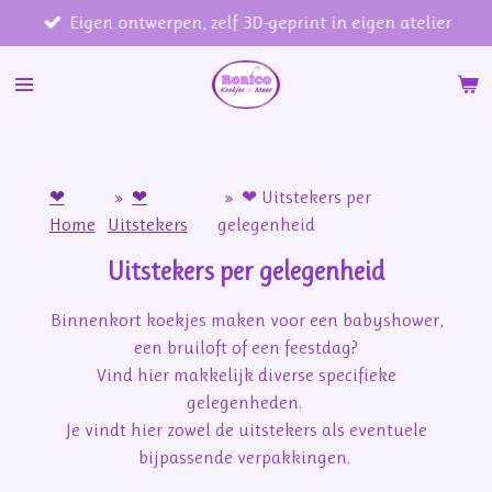
Eigen ontwerpen, zelf 3D-geprint in eigen atelier
Ga
direct
naar
de
hoofdinhoud
❤
»
❤
»
❤ Uitstekers per
Home
Uitstekers
gelegenheid
Uitstekers per gelegenheid
Binnenkort koekjes maken voor een babyshower,
een bruiloft of een feestdag?
Vind hier makkelijk diverse specifieke
gelegenheden.
Je vindt hier zowel de uitstekers als eventuele
bijpassende verpakkingen.