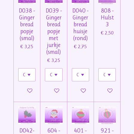
D038 -
D039 -
D040 -
808 -
Ginger
Ginger
Ginger
Hulst
bread
bread
bread
3
popje
popje
huisje
€ 2,50
(smal)
met
(rond)
jurkje
€ 3,25
€ 2,75
(smal)
€ 3,25
In winkelwagen
In winkelwagen
In winkelwagen
In winkelwage
D042-
604 -
401 -
921 -