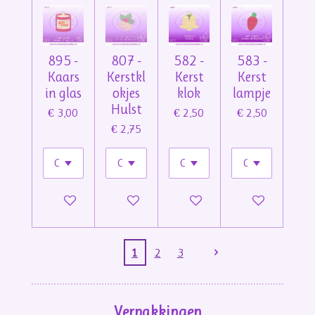
895 -
807 -
582 -
583 -
Kaars
Kerstkl
Kerst
Kerst
in glas
okjes
klok
lampje
Hulst
€ 3,00
€ 2,50
€ 2,50
€ 2,75
In winkelwagen
In winkelwagen
In winkelwagen
In winkelwage
1
2
3
Verpakkingen