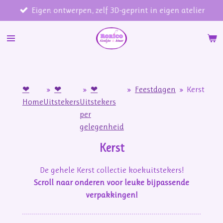
Eigen ontwerpen, zelf 3D-geprint in eigen atelier
Ga
direct
naar
de
hoofdinhoud
❤
»
❤
»
❤
»
Feestdagen
»
Kerst
Home
Uitstekers
Uitstekers
per
gelegenheid
Kerst
De gehele Kerst collectie koekuitstekers!
Scroll naar onderen voor leuke bijpassende
verpakkingen!