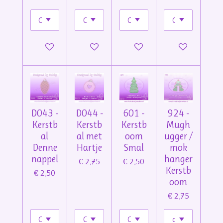
In winkelwagen
In winkelwagen
In winkelwagen
In winkelwage
D043 -
D044 -
601 -
924 -
Kerstb
Kerstb
Kerstb
Mugh
al
al met
oom
ugger /
Denne
Hartje
Smal
mok
nappel
hanger
€ 2,75
€ 2,50
Kerstb
€ 2,50
oom
€ 2,75