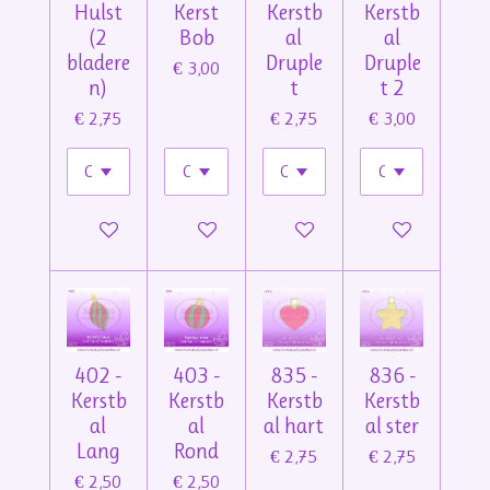
Hulst
Kerst
Kerstb
Kerstb
(2
Bob
al
al
bladere
Druple
Druple
€ 3,00
n)
t
t 2
€ 2,75
€ 2,75
€ 3,00
In winkelwagen
In winkelwagen
In winkelwagen
In winkelwage
402 -
403 -
835 -
836 -
Kerstb
Kerstb
Kerstb
Kerstb
al
al
al hart
al ster
Lang
Rond
€ 2,75
€ 2,75
€ 2,50
€ 2,50