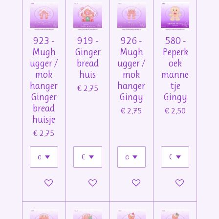
923 -
919 -
926 -
580 -
Mugh
Ginger
Mugh
Peperk
ugger /
bread
ugger /
oek
mok
huis
mok
manne
hanger
hanger
tje
€ 2,75
Ginger
Gingy
Gingy
bread
€ 2,75
€ 2,50
huisje
€ 2,75
In winkelwagen
In winkelwagen
In winkelwagen
In winkelwage