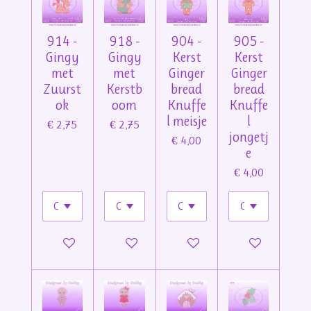
914 -
918 -
904 -
905 -
Gingy
Gingy
Kerst
Kerst
met
met
Ginger
Ginger
Zuurst
Kerstb
bread
bread
ok
oom
Knuffe
Knuffe
l meisje
l
€ 2,75
€ 2,75
jongetj
€ 4,00
e
€ 4,00
In winkelwagen
In winkelwagen
In winkelwagen
In winkelwage