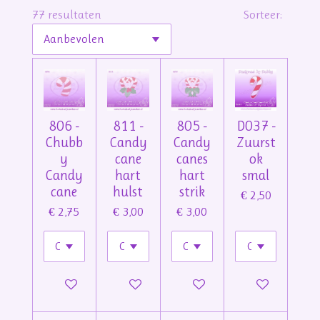
77 resultaten
Sorteer:
806 -
811 -
805 -
D037 -
Chubb
Candy
Candy
Zuurst
y
cane
canes
ok
Candy
hart
hart
smal
cane
hulst
strik
€ 2,50
€ 2,75
€ 3,00
€ 3,00
In winkelwagen
In winkelwagen
In winkelwagen
In winkelwage