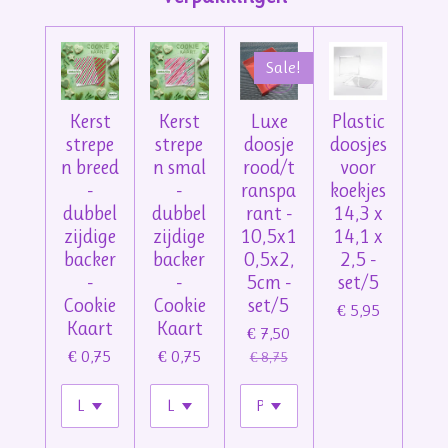
Sale!
Kerst
Kerst
Luxe
Plastic
strepe
strepe
doosje
doosjes
n breed
n smal
rood/t
voor
-
-
ranspa
koekjes
dubbel
dubbel
rant -
14,3 x
zijdige
zijdige
10,5x1
14,1 x
backer
backer
0,5x2,
2,5 -
-
-
5cm -
set/5
Cookie
Cookie
set/5
€ 5,95
Kaart
Kaart
€ 7,50
€ 0,75
€ 0,75
€ 8,75