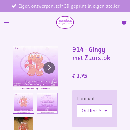
Eigen ontwerpen, zelf 3D-geprint in eigen atelier
Ga
direct
naar
de
hoofdinhoud
914 - Gingy
met Zuurstok
€ 2,75
Formaat