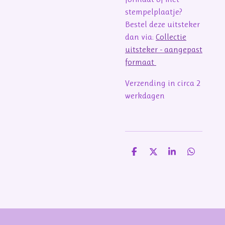
stempelplaatje?
Bestel deze uitsteker
dan via:
Collectie
uitsteker - aangepast
formaat
Verzending in circa 2
werkdagen
D
D
S
D
e
e
h
e
l
e
a
l
e
l
r
e
n
e
n