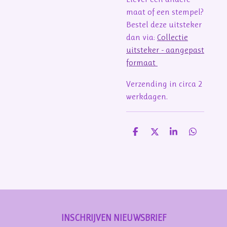
maat of een stempel?
Bestel deze uitsteker
dan via:
Collectie
uitsteker - aangepast
formaat
Verzending in circa 2
werkdagen.
D
D
S
D
e
e
h
e
l
e
a
l
e
l
r
e
n
e
n
INSCHRIJVEN NIEUWSBRIEF