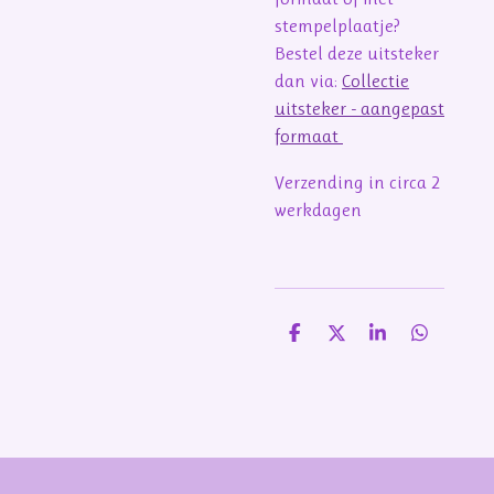
stempelplaatje?
Bestel deze uitsteker
dan via:
Collectie
uitsteker - aangepast
formaat
Verzending in circa 2
werkdagen
D
D
S
D
e
e
h
e
l
e
a
l
e
l
r
e
n
e
n