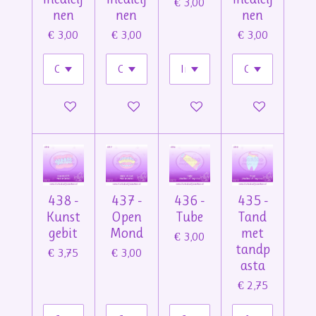
€ 3,00
nen
nen
nen
€ 3,00
€ 3,00
€ 3,00
In winkelwagen
In winkelwagen
In winkelwagen
In winkelwage
438 -
437 -
436 -
435 -
Kunst
Open
Tube
Tand
gebit
Mond
met
€ 3,00
tandp
€ 3,75
€ 3,00
asta
€ 2,75