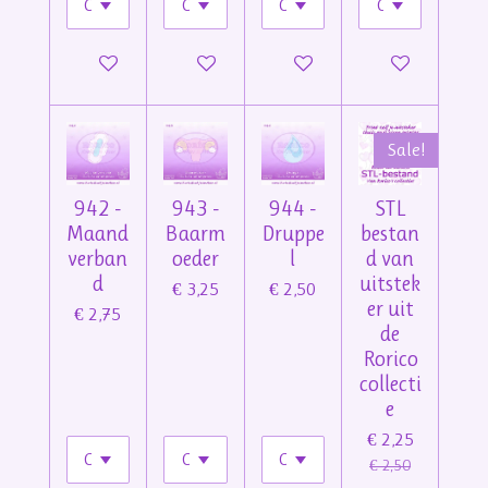
In winkelwagen
In winkelwagen
In winkelwagen
In winkelwage
Sale!
942 -
943 -
944 -
STL
Maand
Baarm
Druppe
bestan
verban
oeder
l
d van
d
uitstek
€ 3,25
€ 2,50
er uit
€ 2,75
de
Rorico
collecti
e
€ 2,25
€ 2,50