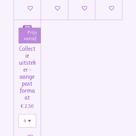
In winkelwagen
In winkelwagen
In winkelwagen
Bekijk details
Prijs
vanaf:
Collect
ie
uitstek
er -
aange
past
forma
at
€ 2,50