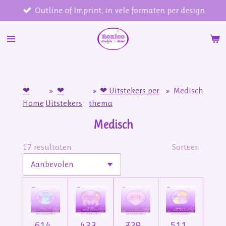
Outline of Imprint, in vele formaten per design
Ga
direct
naar
de
hoofdinhoud
❤
»
❤
»
❤ Uitstekers per
»
Medisch
Home
Uitstekers
thema
Medisch
17 resultaten
Sorteer:
614 -
433 -
739 -
511 -