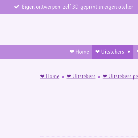
Ga
Eigen ontwerpen, zelf 3D-geprint in eigen atelier
direct
naar
de
hoofdinhoud
❤ Home
❤ Uitstekers
❤ Home
»
❤ Uitstekers
»
❤ Uitstekers p