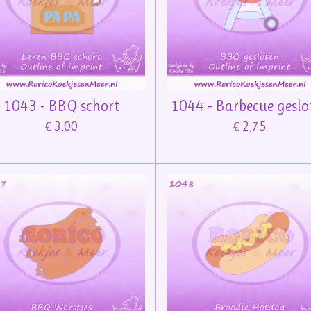
1043 - BBQ schort
1044 - Barbecue geslo
€ 3,00
€ 2,75