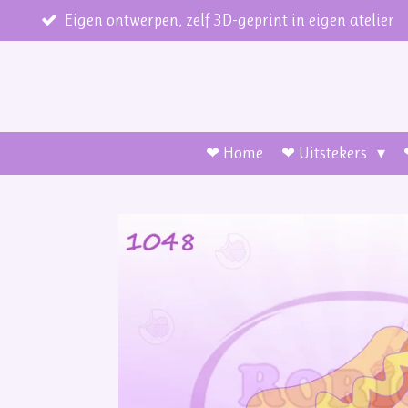
Ga
Eigen ontwerpen, zelf 3D-geprint in eigen atelier
direct
naar
de
hoofdinhoud
❤ Home
❤ Uitstekers