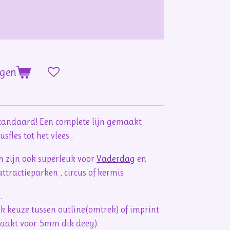
agen
standaard! Een complete lijn gemaakt
fles tot het vlees .
jn zijn ook superleuk voor
Vaderdag
en
ttractieparken , circus of kermis
n.
ook keuze tussen outline(omtrek) of imprint
maakt voor 5mm dik deeg).