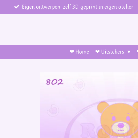
Ga
Eigen ontwerpen, zelf 3D-geprint in eigen atelier
direct
naar
de
hoofdinhoud
❤ Home
❤ Uitstekers