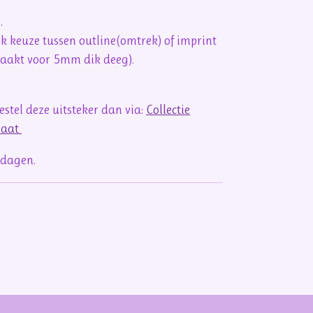
n.
ook keuze tussen outline(omtrek) of imprint
maakt voor 5mm dik deeg).
stel deze uitsteker dan via:
Collectie
maat
kdagen.