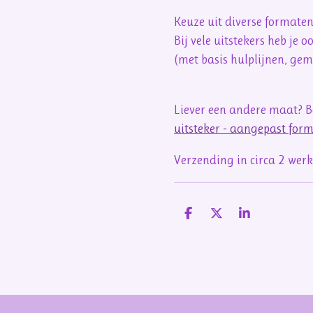
Keuze uit diverse formate
Bij vele uitstekers heb je 
(met basis hulplijnen, ge
Liever een andere maat? Be
uitsteker - aangepast for
Verzending in circa 2 wer
D
D
S
e
e
h
l
e
a
e
l
r
n
e