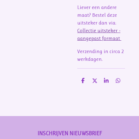
Liever een andere
maat? Bestel deze
uitsteker dan via:
Collectie uitsteker -
aangepast formaat
Verzending in circa 2
werkdagen.
D
D
S
D
e
e
h
e
l
e
a
l
e
l
r
e
n
e
n
INSCHRIJVEN NIEUWSBRIEF