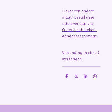
Liever een andere
maat? Bestel deze
uitsteker dan via:
Collectie uitsteker -
aangepast formaat
Verzending in circa 2
werkdagen.
D
D
S
D
e
e
h
e
l
e
a
l
e
l
r
e
n
e
n