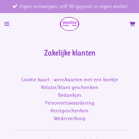
Eigen ontwerpen, zelf 3D-geprint in eigen atelier
Ga
direct
naar
de
hoofdinhoud
Zakelijke klanten
Cookie Kaart - wenskaarten met een koekje
Relatie/klant geschenken
Bedankjes
Personeelswaardering
Kerstgeschenken
Wederverkoop