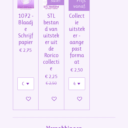
Sale!
Prijs
vanaf:
1072 -
STL
Collect
Blaadj
bestan
ie
e
d van
uitstek
Schrijf
uitstek
er -
papier
er uit
aange
de
past
€ 2,75
Rorico
forma
collecti
at
e
€ 2,50
€ 2,25
€ 2,50
In winkelwagen
Bekijk details
Bekijk details