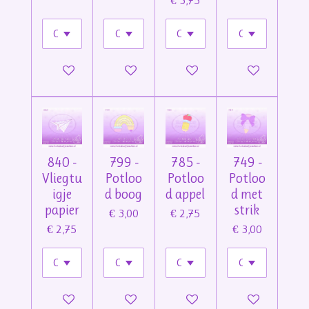
€ 3,75
In winkelwagen
In winkelwagen
In winkelwagen
In winkelwage
840 -
799 -
785 -
749 -
Vliegtu
Potloo
Potloo
Potloo
igje
d boog
d appel
d met
papier
strik
€ 3,00
€ 2,75
€ 2,75
€ 3,00
In winkelwagen
In winkelwagen
In winkelwagen
In winkelwage