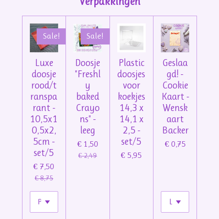
Verpakkingen
Sale!
Sale!
Luxe
Doosje
Plastic
Geslaa
doosje
"Freshl
doosjes
gd! -
rood/t
y
voor
Cookie
ranspa
baked
koekjes
Kaart -
rant -
Crayo
14,3 x
Wensk
10,5x1
ns" -
14,1 x
aart
0,5x2,
leeg
2,5 -
Backer
5cm -
set/5
€ 1,50
€ 0,75
set/5
€ 5,95
€ 2,49
€ 7,50
€ 8,75