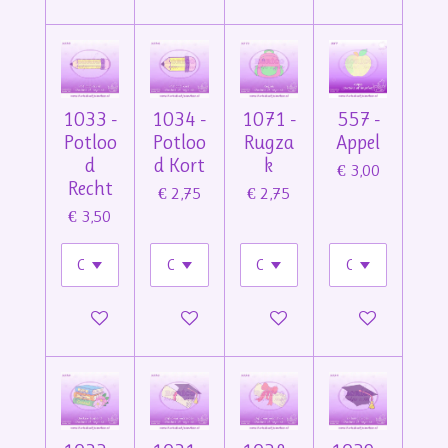
1033 -
1034 -
1071 -
557 -
Potloo
Potloo
Rugza
Appel
d
d Kort
k
€ 3,00
Recht
€ 2,75
€ 2,75
€ 3,50
In winkelwagen
In winkelwagen
In winkelwagen
In winkelwage