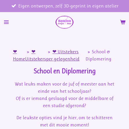
Eigen ontwerpen, zelf 3D-geprint in eigen atelier
Ga
direct
naar
de
hoofdinhoud
❤
»
❤
»
❤ Uitstekers
»
School &
Home
Uitstekers
per gelegenheid
Diplomering
School en Diplomering
Wat leuks maken voor de juf of meester aan het
einde van het schooljaar?
Of is er iemand geslaagd voor de middelbare of
een studie afgerond?
De leukste opties vind je hier, om te schitteren
met dit mooie moment!