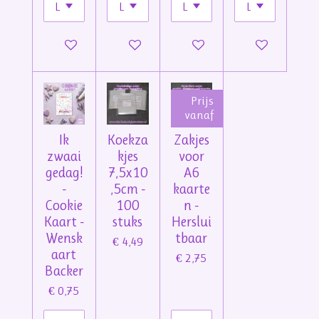
In winkelwagen
In winkelwagen
In winkelwagen
In winkelwage
Prijs
vanaf
Ik
Koekza
Zakjes
zwaai
kjes
voor
gedag!
7,5x10
A6
-
,5cm -
kaarte
Cookie
100
n -
Kaart -
stuks
Herslui
Wensk
tbaar
€ 4,49
aart
€ 2,75
Backer
€ 0,75