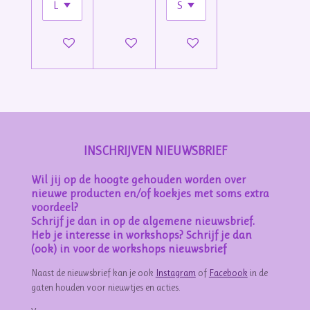
In winkelwagen
In winkelwagen
In winkelwagen
INSCHRIJVEN NIEUWSBRIEF
Wil jij op de hoogte gehouden worden over
nieuwe producten en/of koekjes met soms extra
voordeel?
Schrijf je dan in op de algemene nieuwsbrief.
Heb je interesse in workshops? Schrijf je dan
(ook) in voor de workshops nieuwsbrief
Naast de nieuwsbrief kan je ook
Instagram
of
Facebook
in de
gaten houden voor nieuwtjes en acties.