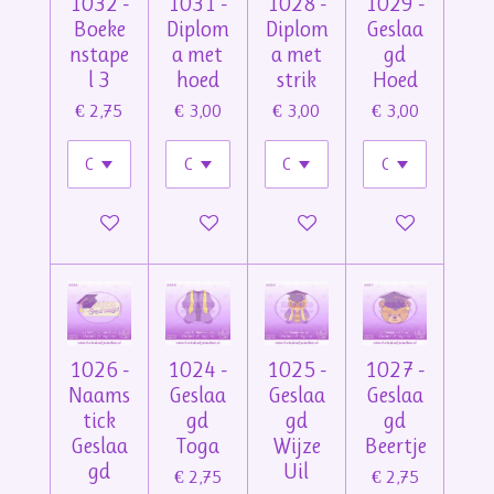
1032 -
1031 -
1028 -
1029 -
Boeke
Diplom
Diplom
Geslaa
nstape
a met
a met
gd
l 3
hoed
strik
Hoed
€ 2,75
€ 3,00
€ 3,00
€ 3,00
In winkelwagen
In winkelwagen
In winkelwagen
In winkelwage
1026 -
1024 -
1025 -
1027 -
Naams
Geslaa
Geslaa
Geslaa
tick
gd
gd
gd
Geslaa
Toga
Wijze
Beertje
gd
Uil
€ 2,75
€ 2,75