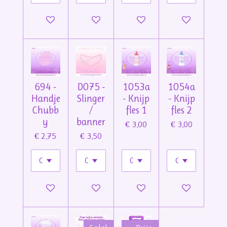
In winkelwagen
In winkelwagen
In winkelwagen
In winkelwage
694 -
D075 -
1053a
1054a
Handje
Slinger
- Knijp
- Knijp
Chubb
/
fles 1
fles 2
y
banner
€ 3,00
€ 3,00
€ 2,75
€ 3,50
In winkelwagen
In winkelwagen
In winkelwagen
In winkelwage