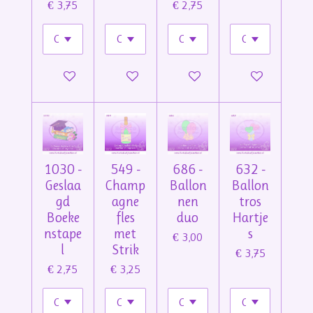
€ 3,75
€ 2,75
In winkelwagen
In winkelwagen
In winkelwagen
In winkelwage
1030 -
549 -
686 -
632 -
Geslaa
Champ
Ballon
Ballon
gd
agne
nen
tros
Boeke
fles
duo
Hartje
nstape
met
s
€ 3,00
l
Strik
€ 3,75
€ 2,75
€ 3,25