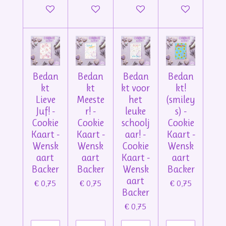
In winkelwagen
In winkelwagen
In winkelwagen
In winkelwage
Bedan
Bedan
Bedan
Bedan
kt
kt
kt voor
kt!
Lieve
Meeste
het
(smiley
Juf! -
r! -
leuke
s) -
Cookie
Cookie
schoolj
Cookie
Kaart -
Kaart -
aar! -
Kaart -
Wensk
Wensk
Cookie
Wensk
aart
aart
Kaart -
aart
Backer
Backer
Wensk
Backer
aart
€ 0,75
€ 0,75
€ 0,75
Backer
€ 0,75