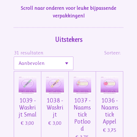
Scroll naar onderen voor leuke bijpassende
verpakkingen!
Uitstekers
31 resultaten
Sorteer:
1039 -
1038 -
1037 -
1036 -
Waskri
Waskri
Naams
Naams
jt Smal
jt
tick
tick
Potloo
Appel
€ 3,00
€ 3,00
d
€ 3,75