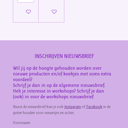
Bekijk details
Bekijk details
INSCHRIJVEN NIEUWSBRIEF
Wil jij op de hoogte gehouden worden over
nieuwe producten en/of koekjes met soms extra
voordeel?
Schrijf je dan in op de algemene nieuwsbrief.
Heb je interesse in workshops? Schrijf je dan
(ook) in voor de workshops nieuwsbrief
Naast de nieuwsbrief kan je ook
Instagram
of
Facebook
in de
gaten houden voor nieuwtjes en acties.
Voornaam