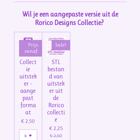
Wil je een aangepaste versie uit de
Rorico Designs Collectie?
Prijs
Sale!
vanaf:
Collect
STL
ie
bestan
uitstek
d van
er -
uitstek
aange
er uit
past
de
forma
Rorico
at
collecti
e
€ 2,50
€ 2,25
€ 2,50