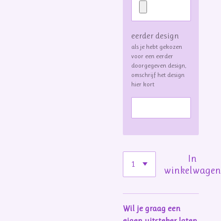
eerder design
als je hebt gekozen
voor een eerder
doorgegeven design,
omschrijf het design
hier kort
In
winkelwage
Wil je graag een
eigen uitsteker laten