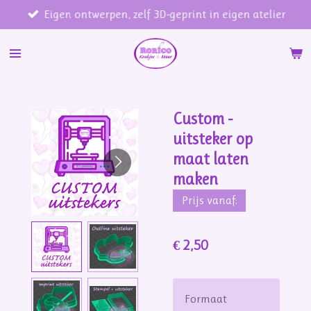
Eigen ontwerpen, zelf 3D-geprint in eigen atelier
Ga
direct
naar
de
hoofdinhoud
Custom -
uitsteker op
maat laten
maken
Prijs vanaf:
€ 2,50
Formaat