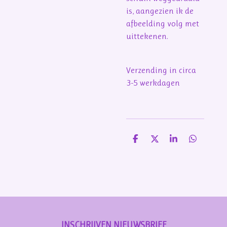
is, aangezien ik de
afbeelding volg met
uittekenen.
Verzending in circa
3-5 werkdagen
D
D
S
D
e
e
h
e
l
e
a
l
e
l
r
e
n
e
n
INSCHRIJVEN NIEUWSBRIEF