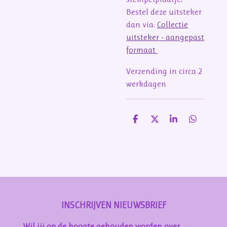
Bestel deze uitsteker
dan via:
Collectie
uitsteker - aangepast
formaat
Verzending in circa 2
werkdagen
D
D
S
D
e
e
h
e
l
e
a
l
e
l
r
e
n
e
n
INSCHRIJVEN NIEUWSBRIEF
Wil jij op de hoogte gehouden worden over