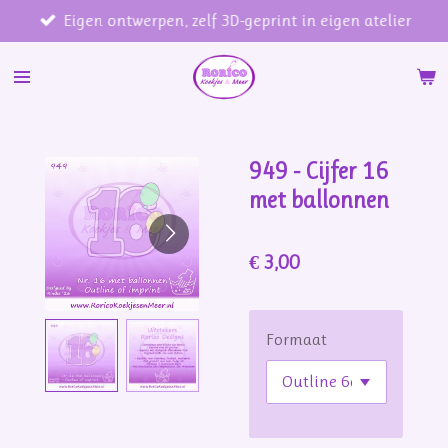
Eigen ontwerpen, zelf 3D-geprint in eigen atelier
Ga
direct
naar
de
hoofdinhoud
949 - Cijfer 16
met ballonnen
€ 3,00
Formaat