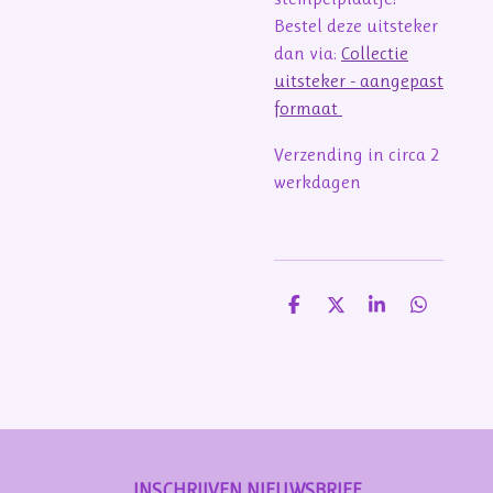
Bestel deze uitsteker
dan via:
Collectie
uitsteker - aangepast
formaat
Verzending in circa 2
werkdagen
D
D
S
D
e
e
h
e
l
e
a
l
e
l
r
e
n
e
n
INSCHRIJVEN NIEUWSBRIEF