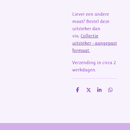
Liever een andere
maat? Bestel deze
uitsteker dan
via:
Collectie
uitsteker - aangepast
formaat
Verzending in circa 2
werkdagen.
D
D
S
D
e
e
h
e
l
e
a
l
e
l
r
e
n
e
n