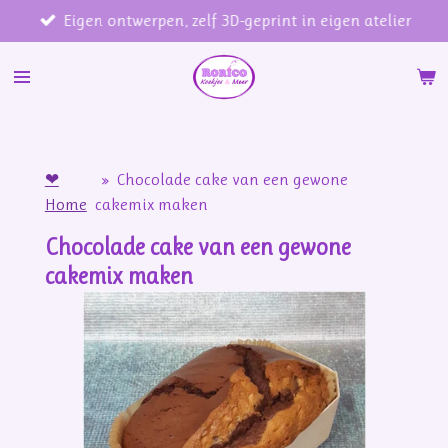
Eigen ontwerpen, zelf 3D-geprint in eigen atelier
Ga
direct
naar
de
hoofdinhoud
❤
»
Chocolade cake van een gewone
Home
cakemix maken
Chocolade cake van een gewone
cakemix maken