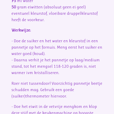
75
ml water
50
gram eiwitten (absoluut geen ei geel)
eventueel kleurstof, vloeibare druppelkleurstof
heeft de voorkeur.
Werkwijze:
- Doe de suiker en het water en kleurstof in een
pannetje op het fornuis. Meng eerst het suiker en
water goed (koud).
- Daarna verhit je het pannetje op laag/medium
stand, tot het mengsel 118-120 graden is, niet
warmer ivm kristalliseren.
Roer niet tussendoor! Voorzichtig pannetje beetje
schudden mag. Gebruik een goede
(suiker)thermometer hiervoor.
- Doe het eiwit in de vetvrije mengkom en klop
deze stijf met de keukenmachine op hoogste