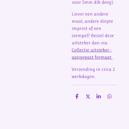
voor 5mm dik deeg).
Liever een andere
maat, andere diepte
imprint of een
stempel? Bestel deze
uitsteker dan via:
Collectie uitsteker -
aangepast formaat
Verzending in circa 2
werkdagen.
D
D
S
D
e
e
h
e
l
e
a
l
e
l
r
e
n
e
n