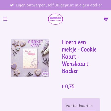
Eigen ontwerpen, zelf 3D-geprint in eigen atelier
Ga
direct
naar
de
hoofdinhoud
Hoera een
meisje - Cookie
Kaart -
Wenskaart
Backer
€ 0,75
Aantal kaarten