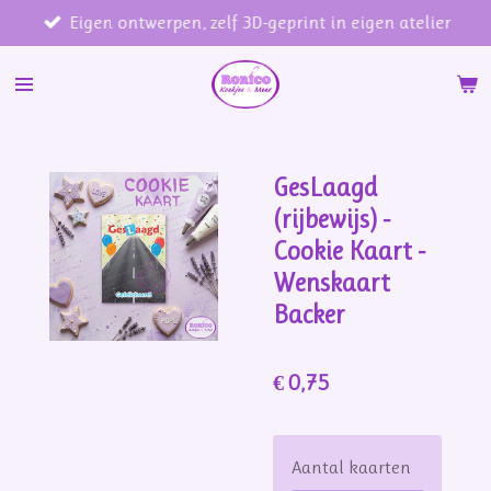
Eigen ontwerpen, zelf 3D-geprint in eigen atelier
Ga
direct
naar
de
hoofdinhoud
GesLaagd
(rijbewijs) -
Cookie Kaart -
Wenskaart
Backer
€ 0,75
Aantal kaarten