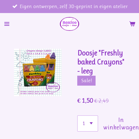
Eigen ontwerpen, zelf 3D-geprint in eigen atelier
Ga
direct
naar
de
hoofdinhoud
Doosje "Freshly
baked Crayons"
- leeg
Sale!
€ 1,50
€ 2,49
In
winkelwage