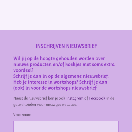
e
e
h
e
l
e
a
l
e
l
r
e
n
e
n
INSCHRIJVEN NIEUWSBRIEF
Wil jij op de hoogte gehouden worden over
nieuwe producten en/of koekjes met soms extra
voordeel?
Schrijf je dan in op de algemene nieuwsbrief.
Heb je interesse in workshops? Schrijf je dan
(ook) in voor de workshops nieuwsbrief
Naast de nieuwsbrief kan je ook
Instagram
of
Facebook
in de
gaten houden voor nieuwtjes en acties.
Voornaam