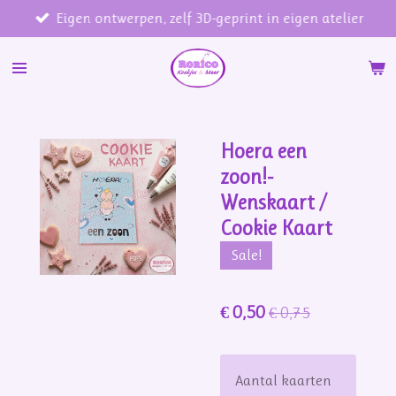
Eigen ontwerpen, zelf 3D-geprint in eigen atelier
Ga
direct
naar
de
hoofdinhoud
Hoera een
zoon!-
Wenskaart /
Cookie Kaart
Sale!
€ 0,50
€ 0,75
Aantal kaarten