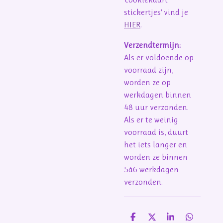
stickertjes' vind je
HIER
.
Verzendtermijn:
Als er voldoende op
voorraad zijn,
worden ze op
werkdagen binnen
48 uur verzonden.
Als er te weinig
voorraad is, duurt
het iets langer en
worden ze binnen
5à6 werkdagen
verzonden.
D
D
S
D