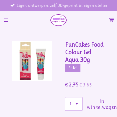
Eigen ontwerpen, zelf 3D-geprint in eigen atelier
Ga
direct
naar
de
hoofdinhoud
FunCakes Food
Colour Gel
Aqua 30g
Sale!
€ 2,75
€ 3,65
In
winkelwage