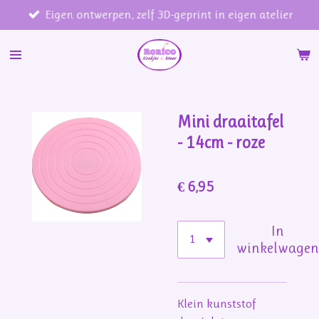
Eigen ontwerpen, zelf 3D-geprint in eigen atelier
Ga
direct
naar
de
hoofdinhoud
Mini draaitafel
- 14cm - roze
€ 6,95
In
winkelwage
Klein kunststof