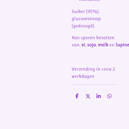
Suiker (95%),
glucosestroop
(gedroogd).
Kan sporen bevatten
van:
ei
,
soja
,
melk
en
lupin
Verzending in circa 2
werkdagen
D
D
S
D
e
e
h
e
l
e
a
l
e
l
r
e
n
e
n