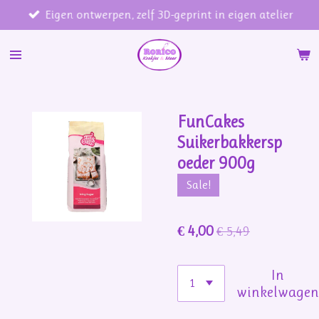
Eigen ontwerpen, zelf 3D-geprint in eigen atelier
Ga
direct
naar
de
hoofdinhoud
FunCakes
Suikerbakkersp
oeder 900g
Sale!
€ 4,00
€ 5,49
In
winkelwage