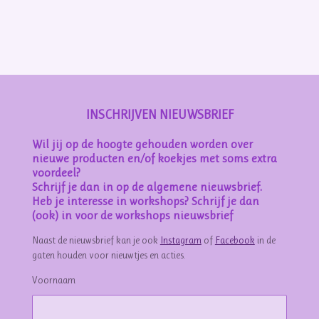
e
e
h
e
l
e
a
l
e
l
r
e
n
e
n
INSCHRIJVEN NIEUWSBRIEF
Wil jij op de hoogte gehouden worden over
nieuwe producten en/of koekjes met soms extra
voordeel?
Schrijf je dan in op de algemene nieuwsbrief.
Heb je interesse in workshops? Schrijf je dan
(ook) in voor de workshops nieuwsbrief
Naast de nieuwsbrief kan je ook
Instagram
of
Facebook
in de
gaten houden voor nieuwtjes en acties.
Voornaam