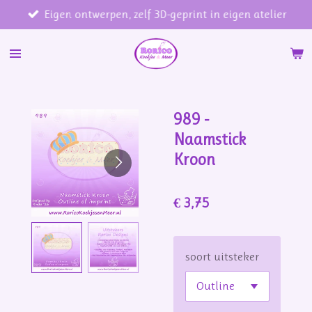
Eigen ontwerpen, zelf 3D-geprint in eigen atelier
Ga
direct
naar
de
hoofdinhoud
989 -
Naamstick
Kroon
€ 3,75
soort uitsteker