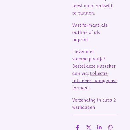
tekst mooi op kwijt
te kunnen.
Vast formaat, als
outline of als
imprint.
Liever met
stempelplaatje?
Bestel deze uitsteker
dan via:
Collectie
uitsteker - aangepast
formaat
Verzending in circa 2
werkdagen
D
D
S
D