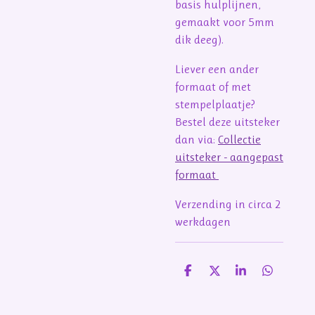
basis hulplijnen,
gemaakt voor 5mm
dik deeg).
Liever een ander
formaat of met
stempelplaatje?
Bestel deze uitsteker
dan via:
Collectie
uitsteker - aangepast
formaat
Verzending in circa 2
werkdagen
D
D
S
D
e
e
h
e
l
e
a
l
e
l
r
e