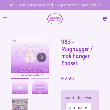
Eigen ontwerpen, zelf 3D-geprint in eigen atelier
Ga
direct
naar
de
hoofdinhoud
983 -
Mughugger /
mok hanger
Paasei
€ 2,75
soort uitsteker