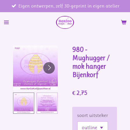
Eigen ontwerpen, zelf 3D-geprint in eigen atelier
Ga
direct
naar
de
hoofdinhoud
980 -
Mughugger /
mok hanger
Bijenkorf
€ 2,75
soort uitsteker