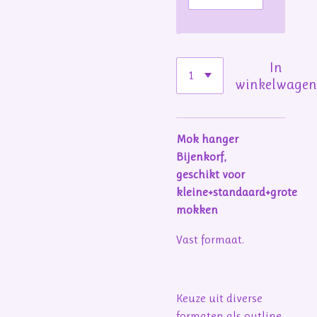
In
winkelwage
Mok hanger
Bijenkorf,
geschikt voor
kleine+standaard+grote
mokken
Vast formaat.
Keuze uit diverse
formaten als outline