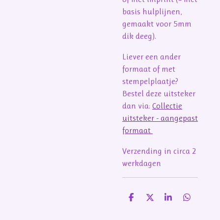
basis hulplijnen,
gemaakt voor 5mm
dik deeg).
Liever een ander
formaat of met
stempelplaatje?
Bestel deze uitsteker
dan via:
Collectie
uitsteker - aangepast
formaat
Verzending in circa 2
werkdagen
D
D
S
D
e
e
h
e
l
e
a
l