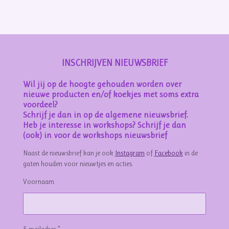
e
l
r
e
n
e
n
INSCHRIJVEN NIEUWSBRIEF
Wil jij op de hoogte gehouden worden over
nieuwe producten en/of koekjes met soms extra
voordeel?
Schrijf je dan in op de algemene nieuwsbrief.
Heb je interesse in workshops? Schrijf je dan
(ook) in voor de workshops nieuwsbrief
Naast de nieuwsbrief kan je ook
Instagram
of
Facebook
in de
gaten houden voor nieuwtjes en acties.
Voornaam
E-mailadres *