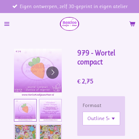
Eigen ontwerpen, zelf 3D-geprint in eigen atelier
Ga
direct
naar
de
hoofdinhoud
979 - Wortel
compact
€ 2,75
Formaat