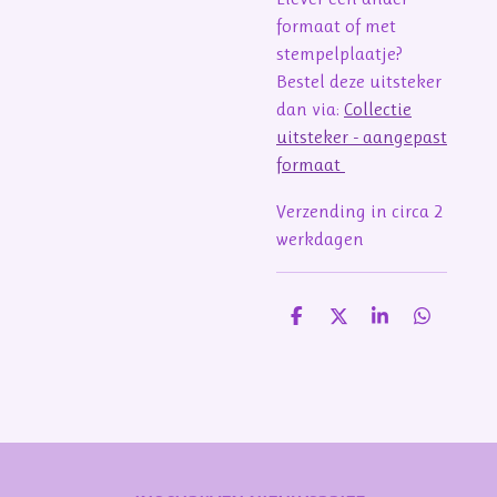
formaat of met
stempelplaatje?
Bestel deze uitsteker
dan via:
Collectie
uitsteker - aangepast
formaat
Verzending in circa 2
werkdagen
D
D
S
D
e
e
h
e
l
e
a
l
e
l
r
e
n
e
n