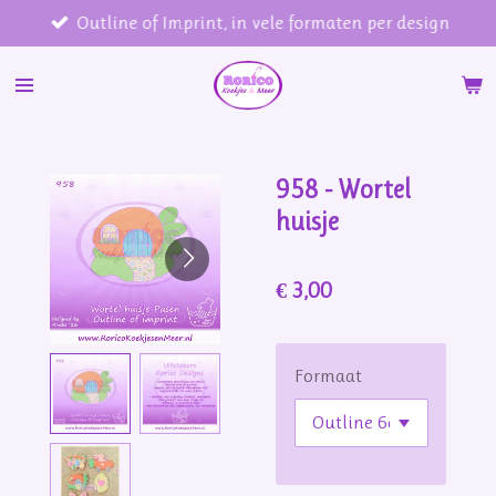
Outline of Imprint, in vele formaten per design
Ga
direct
naar
de
hoofdinhoud
958 - Wortel
huisje
€ 3,00
Formaat