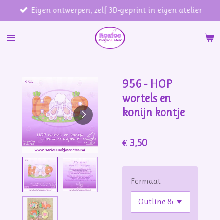
Eigen ontwerpen, zelf 3D-geprint in eigen atelier
Ga
direct
naar
de
hoofdinhoud
956 - HOP
wortels en
konijn kontje
€ 3,50
Formaat