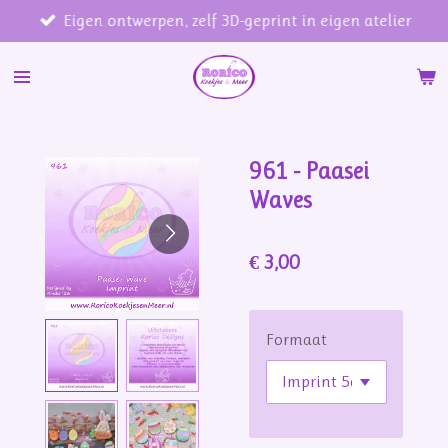
Eigen ontwerpen, zelf 3D-geprint in eigen atelier
Ga
direct
naar
de
hoofdinhoud
961 - Paasei
Waves
€ 3,00
Formaat