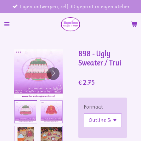
Eigen ontwerpen, zelf 3D-geprint in eigen atelier
Ga
direct
naar
de
hoofdinhoud
898 - Ugly
Sweater / Trui
€ 2,75
Formaat