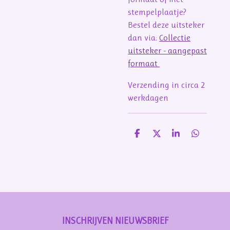
stempelplaatje?
Bestel deze uitsteker
dan via:
Collectie
uitsteker - aangepast
formaat
Verzending in circa 2
werkdagen
D
D
S
D
e
e
h
e
l
e
a
l
e
l
r
e
n
e
n
INSCHRIJVEN NIEUWSBRIEF