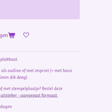
agen
/ plakkaat.
 als outline of met imprint (= met basis
 5mm dik deeg).
f met stempelplaatje? Bestel deze
e uitsteker - aangepast formaat
rkdagen