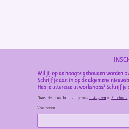
INSC
Wil jij op de hoogte gehouden worden ov
Schrijf je dan in op de algemene nieuwsbr
Heb je interesse in workshops? Schrijf j
Naast de nieuwsbrief kan je ook
Instagram
of
Facebook
Voornaam