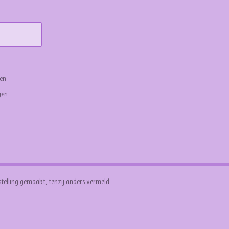
gen
gen
stelling gemaakt, tenzij anders vermeld.