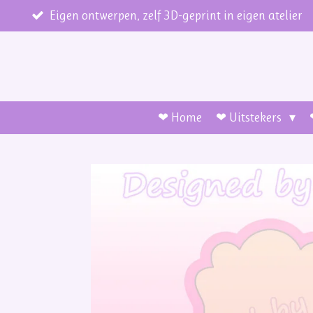
Ga
Eigen ontwerpen, zelf 3D-geprint in eigen atelier
direct
naar
de
hoofdinhoud
❤ Home
❤ Uitstekers