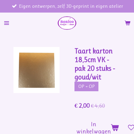
Eigen ontwerpen, zelf 3D-geprint in eigen atelier
Ga
direct
naar
de
hoofdinhoud
Taart karton
18,5cm VK -
pak 20 stuks -
goud/wit
OP = OP
€ 2,00
€ 4,60
In
winkelwagen