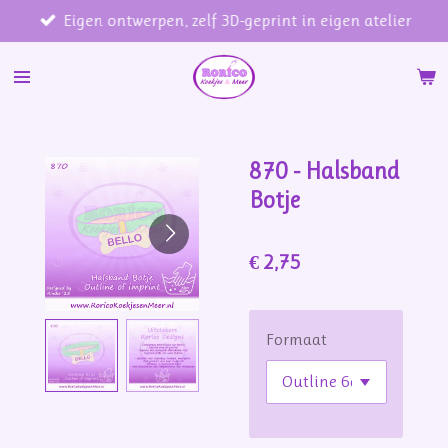
Eigen ontwerpen, zelf 3D-geprint in eigen atelier
Ga
direct
naar
de
hoofdinhoud
870 - Halsband
Botje
€ 2,75
Formaat