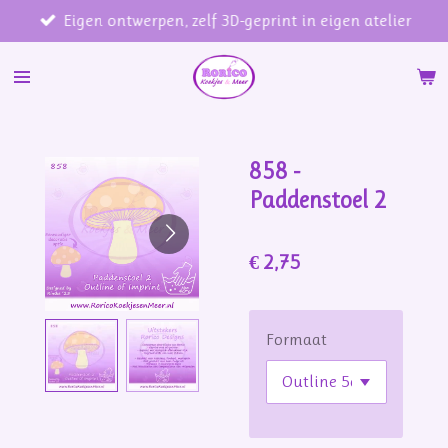
Eigen ontwerpen, zelf 3D-geprint in eigen atelier
Ga
direct
naar
de
hoofdinhoud
858 -
Paddenstoel 2
€ 2,75
Formaat