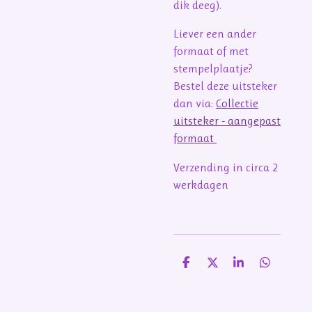
dik deeg).
Liever een ander
formaat of met
stempelplaatje?
Bestel deze uitsteker
dan via:
Collectie
uitsteker - aangepast
formaat
Verzending in circa 2
werkdagen
D
D
S
D
e
e
h
e
l
e
a
l
e
l
r
e